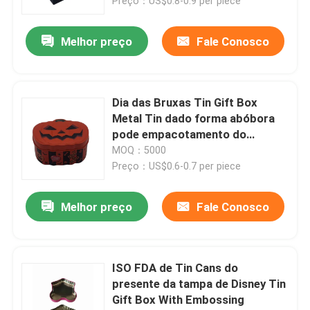
Preço：US$0.8-0.9 per piece
Melhor preço
Fale Conosco
Dia das Bruxas Tin Gift Box
Metal Tin dado forma abóbora
pode empacotamento do
presente de época natalícia
MOQ：5000
Preço：US$0.6-0.7 per piece
Melhor preço
Fale Conosco
ISO FDA de Tin Cans do
presente da tampa de Disney Tin
Gift Box With Embossing