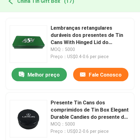
China Tin Gift Box
(17)
Lembranças retangulares
duráveis dos presentes de Tin
Cans With Hinged Lid do
presente
MOQ：5000
Preço：US$0.4-0.6 per piece
Melhor preço
Fale Conosco
Presente Tin Cans dos
comprimidos de Tin Box Elegant
Durable Candies do presente do
clique do clique
MOQ：5000
Preço：US$0.2-0.6 per piece