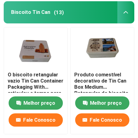
Biscoito Tin Can
(13)
Vela Tin Can
Chocolate Tin Box
Latas maiorias do Natal
O biscoito retangular
Produto comestível
Transportador de chá Tin
vazio Tin Can Container
decorativo de Tin Can
Packaging With
Box Medium
articulou a tampa para
Retangular do biscoito
Lata do café do metal
projetar
do vintage
Melhor preço
Melhor preço
Latas vazias da cookie
Fale Conosco
Fale Conosco
Latas para armazenamento de alimentos