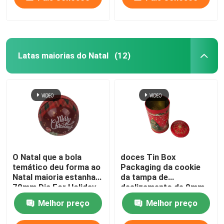
Latas maiorias do Natal
(12)
O Natal que a bola
doces Tin Box
temático deu forma ao
Packaging da cookie
Natal maioria estanha
da tampa de
70mm Dia For Holiday
deslizamento de 9mm
Gift Promotion
Dia Christmas Musical
Melhor preço
Melhor preço
Tin With