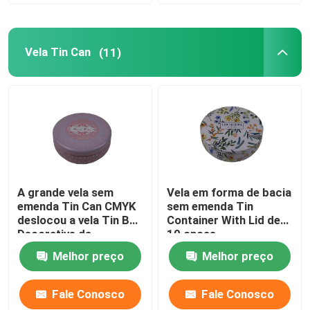
Vela Tin Can
(11)
A grande vela sem
Vela em forma de bacia
emenda Tin Can CMYK
sem emenda Tin
deslocou a vela Tin Box
Container With Lid de
Decorative da
10 onças
impressão
Melhor preço
Melhor preço
Fale Conosco
Fale Conosco