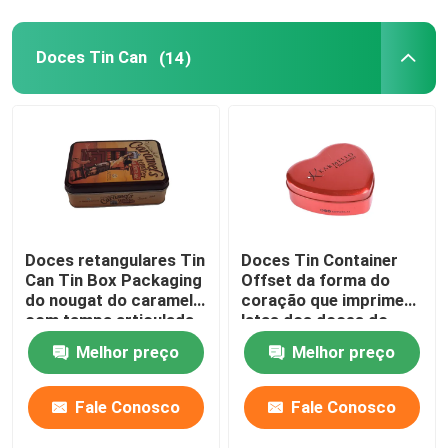
Tin Gift Box
Doces Tin Can
(14)
Latas cosméticas
Tin Lunch Boxes
Contenedores redondos de estanho
Doces retangulares Tin
Doces Tin Container
Can Tin Box Packaging
Offset da forma do
do nougat do caramelo
coração que imprime
Tin Box retangular
com tampa articulada
latas dos doces do
metal com tampa
Melhor preço
Melhor preço
Quadrado Tin Box
Fale Conosco
Fale Conosco
Tin Can feito sob encomenda