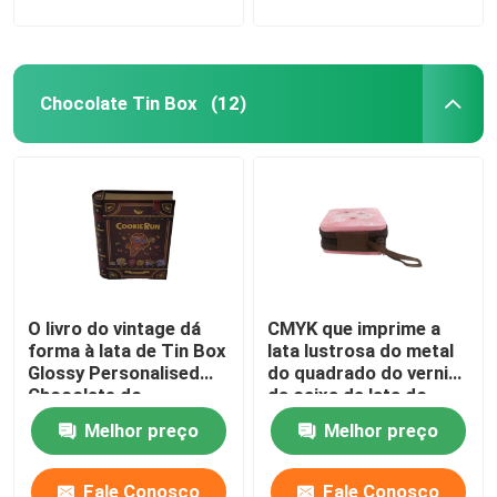
Chocolate Tin Box
(12)
O livro do vintage dá
CMYK que imprime a
forma à lata de Tin Box
lata lustrosa do metal
Glossy Personalised
do quadrado do verniz
Chocolate do
da caixa da lata do
chocolate
chocolate do zíper
Melhor preço
Melhor preço
Fale Conosco
Fale Conosco