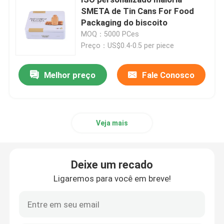
SMETA de Tin Cans For Food
Packaging do biscoito
Vela Tin Can
MOQ：5000 PCes
Preço：US$0.4-0.5 per piece
Chocolate Tin Box
Melhor preço
Fale Conosco
Latas maiorias do Natal
Transportador de chá Tin
Veja mais
Lata do café do metal
Deixe um recado
Ligaremos para você em breve!
Latas vazias da cookie
Latas para armazenamento de alimentos