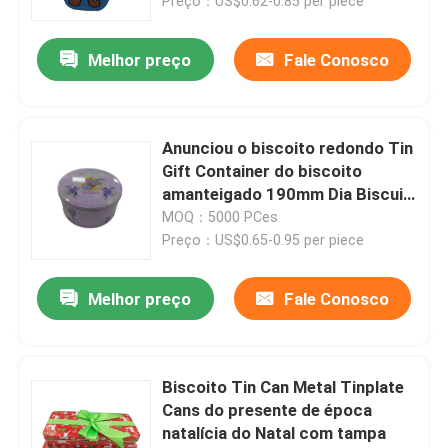
Preço：US$0.62-0.85 per piece
Melhor preço
Fale Conosco
Anunciou o biscoito redondo Tin
Gift Container do biscoito
amanteigado 190mm Dia Biscuit
Tin Packaging
MOQ：5000 PCes
Preço：US$0.65-0.95 per piece
Melhor preço
Fale Conosco
Biscoito Tin Can Metal Tinplate
Cans do presente de época
natalícia do Natal com tampa