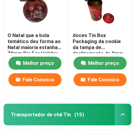
O Natal que a bola
doces Tin Box
temático deu forma ao
Packaging da cookie
Natal maioria estanha
da tampa de
70mm Dia For Holiday
deslizamento de 9mm
Gift Promotion
Dia Christmas Musical
Melhor preço
Melhor preço
Tin With
Fale Conosco
Fale Conosco
Transportador de chá Tin
(15)