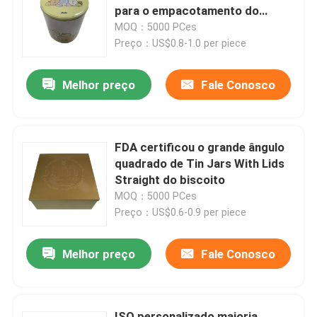
para o empacotamento do
presente da promoção
MOQ：5000 PCes
Sobre nós
Preço：US$0.8-1.0 per piece
Melhor preço
Fale Conosco
Visita à fábrica
Controle de qualidade
FDA certificou o grande ângulo
quadrado de Tin Jars With Lids
Contacte-nos
Straight do biscoito
MOQ：5000 PCes
Preço：US$0.6-0.9 per piece
Solicite um orçamento
Melhor preço
Fale Conosco
Biscoito Tin Can
Doces Tin Can
ISO personalizado maioria