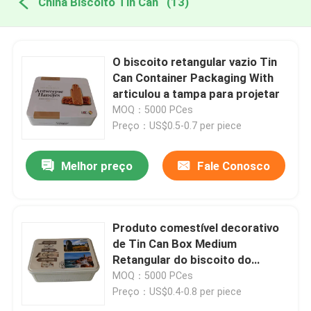
China Biscoito Tin Can
(13)
O biscoito retangular vazio Tin
Can Container Packaging With
articulou a tampa para projetar
MOQ：5000 PCes
Preço：US$0.5-0.7 per piece
Melhor preço
Fale Conosco
Produto comestível decorativo
de Tin Can Box Medium
Retangular do biscoito do
vintage
MOQ：5000 PCes
Preço：US$0.4-0.8 per piece