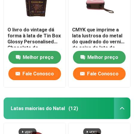
O livro do vintage dá
CMYK que imprime a
forma à lata de Tin Box
lata lustrosa do metal
Glossy Personalised
do quadrado do verniz
Chocolate do
da caixa da lata do
chocolate
chocolate do zíper
Melhor preço
Melhor preço
Fale Conosco
Fale Conosco
Latas maiorias do Natal
(12)