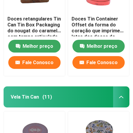
Doces retangulares Tin
Doces Tin Container
Can Tin Box Packaging
Offset da forma do
do nougat do caramelo
coração que imprime
com tampa articulada
latas dos doces do
metal com tampa
Melhor preço
Melhor preço
Fale Conosco
Fale Conosco
Vela Tin Can
(11)