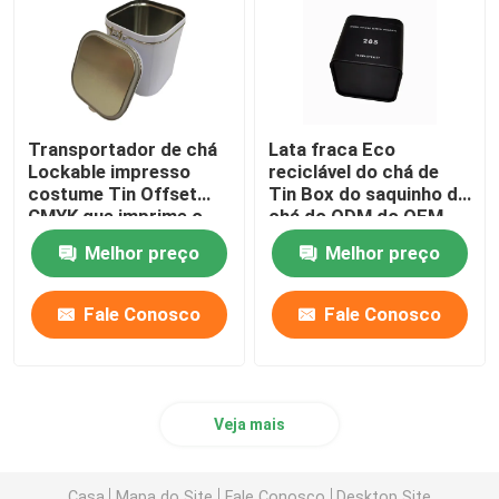
Transportador de chá
Lata fraca Eco
Lockable impresso
reciclável do chá de
costume Tin Offset
Tin Box do saquinho de
CMYK que imprime o
chá do ODM do OEM
chá Tin Box
amigável
Melhor preço
Melhor preço
Fale Conosco
Fale Conosco
Veja mais
Casa
Mapa do Site
Fale Conosco
Desktop Site