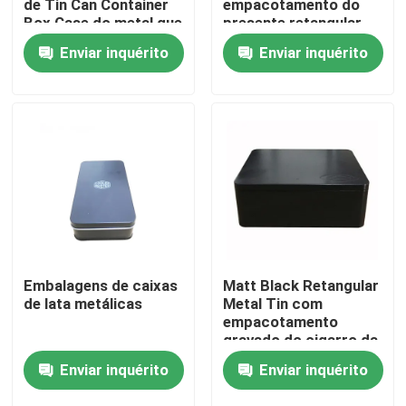
de Tin Can Container
empacotamento do
Box Case do metal que
presente retangular
empacota com tampa
de Tin With Hinged Lid
Sobre nós
Enviar inquérito
Enviar inquérito
Promotion do metal
Visita à fábrica
Controle de qualidade
Contacte-nos
Solicite um orçamento
Embalagens de caixas
Matt Black Retangular
de lata metálicas
Metal Tin com
empacotamento
Biscoito Tin Can
gravado do cigarro da
tampa
Enviar inquérito
Enviar inquérito
Doces Tin Can