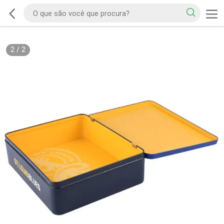
2
/
2