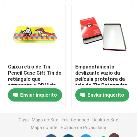
Vela Tin Can
Chocolate Tin Box
Latas maiorias do Natal
Caixa retro de Tin
Empacotamento
Pencil Case Gift Tin do
deslizante vazio da
Transportador de chá Tin
retângulo que
película protetora da
empacota o ODM do
tela de Tin Retangular
OEM
Tin Box For
Lata do café do metal
Enviar inquérito
Enviar inquérito
Latas vazias da cookie
Casa
Mapa do Site
Fale Conosco
Desktop Site
Mapa do Site
Política de Privacidade
Latas para armazenamento de alimentos