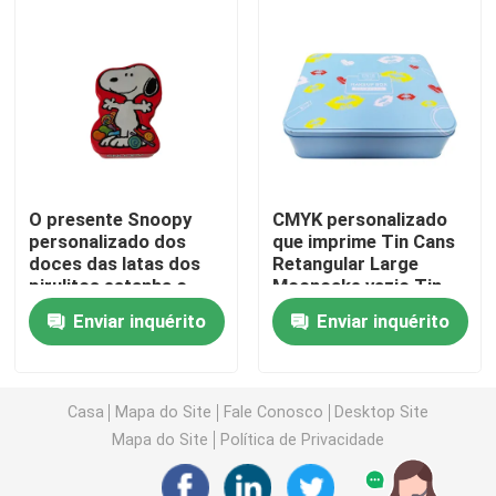
Vela Tin Can
Chocolate Tin Box
Latas maiorias do Natal
O presente Snoopy
CMYK personalizado
personalizado dos
que imprime Tin Cans
doces das latas dos
Retangular Large
Transportador de chá Tin
pirulitos estanha o
Mooncake vazio Tin
ODM do OEM
Box
Enviar inquérito
Enviar inquérito
Lata do café do metal
Latas vazias da cookie
Casa
Mapa do Site
Fale Conosco
Desktop Site
Mapa do Site
Política de Privacidade
Latas para armazenamento de alimentos