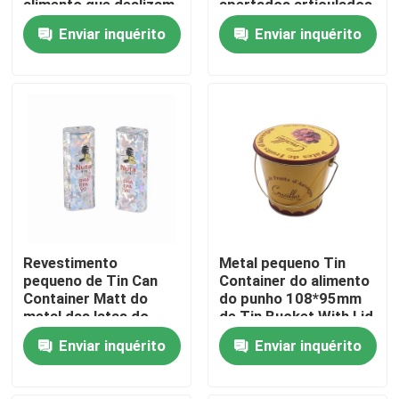
alimento que deslizam
apertados articulados
doces superiores Tin
da lata do alimento do
Enviar inquérito
Enviar inquérito
Box
ar da tampa
Sobre nós
Visita à fábrica
Controle de qualidade
Contacte-nos
Revestimento
Metal pequeno Tin
Solicite um orçamento
pequeno de Tin Can
Container do alimento
Container Matt do
do punho 108*95mm
metal das latas do
de Tin Bucket With Lid
Biscoito Tin Can
armazenamento do
And dos doces
Enviar inquérito
Enviar inquérito
alimento da pastilha
elástica
Doces Tin Can