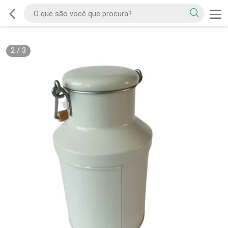
2
/
3