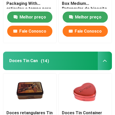
Packaging With
Box Medium
articulou a tampa para
Retangular do biscoito
projetar
do vintage
Sobre nós
Melhor preço
Melhor preço
Fale Conosco
Fale Conosco
Visita à fábrica
Controle de qualidade
Doces Tin Can
(14)
Contacte-nos
Solicite um orçamento
Biscoito Tin Can
Doces Tin Can
Doces retangulares Tin
Doces Tin Container