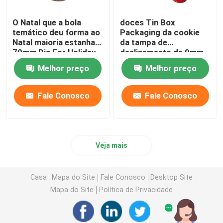
O Natal que a bola
doces Tin Box
temático deu forma ao
Packaging da cookie
Natal maioria estanha
da tampa de
70mm Dia For Holiday
deslizamento de 9mm
Gift Promotion
Dia Christmas Musical
Melhor preço
Melhor preço
Tin With
Fale Conosco
Fale Conosco
Veja mais
Casa
Mapa do Site
Fale Conosco
Desktop Site
Mapa do Site
Política de Privacidade