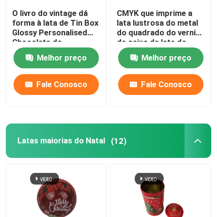
O livro do vintage dá
CMYK que imprime a
forma à lata de Tin Box
lata lustrosa do metal
Glossy Personalised
do quadrado do verniz
Chocolate do
da caixa da lata do
chocolate
chocolate do zíper
Melhor preço
Melhor preço
Fale Conosco
Fale Conosco
Latas maiorias do Natal
(12)