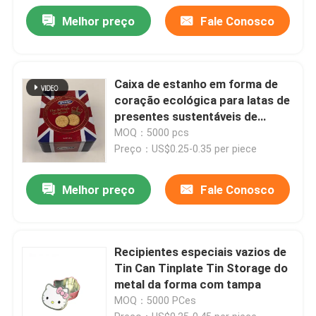
Melhor preço
Fale Conosco
Caixa de estanho em forma de
coração ecológica para latas de
presentes sustentáveis de
biscoitos com placas de
MOQ：5000 pcs
estanho de qualidade alimentar
Preço：US$0.25-0.35 per piece
Melhor preço
Fale Conosco
Recipientes especiais vazios de
Tin Can Tinplate Tin Storage do
metal da forma com tampa
MOQ：5000 PCes