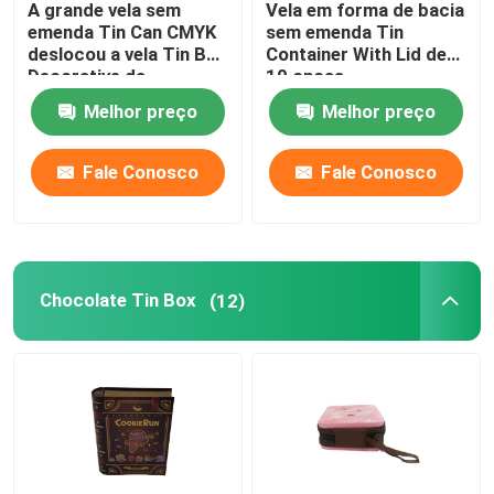
A grande vela sem
Vela em forma de bacia
emenda Tin Can CMYK
sem emenda Tin
Tin Gift Box
deslocou a vela Tin Box
Container With Lid de
Decorative da
10 onças
impressão
Melhor preço
Melhor preço
Latas cosméticas
Fale Conosco
Fale Conosco
Tin Lunch Boxes
Contenedores redondos de estanho
Chocolate Tin Box
(12)
Tin Box retangular
Quadrado Tin Box
Tin Can feito sob encomenda