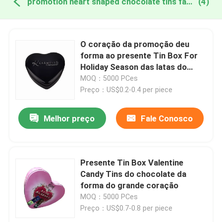
promotion heart shaped chocolate tins fabricação online
(4)
O coração da promoção deu
forma ao presente Tin Box For
Holiday Season das latas do
chocolate
MOQ：5000 PCes
Preço：US$0.2-0.4 per piece
Melhor preço
Fale Conosco
Presente Tin Box Valentine
Candy Tins do chocolate da
forma do grande coração
MOQ：5000 PCes
Preço：US$0.7-0.8 per piece